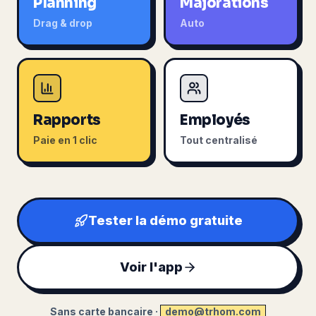
Planning
Majorations
Drag & drop
Auto
Rapports
Employés
Paie en 1 clic
Tout centralisé
Tester la démo gratuite
Voir l'app
Sans carte bancaire ·
demo@trhom.com